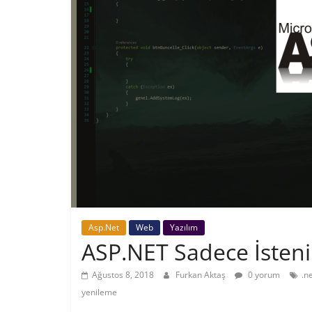
Asp.Net
Web
Yazılım
ASP.NET Sadece İsteni
Ağustos 8, 2018
Furkan Aktaş
0 yorum
.n
yenileme