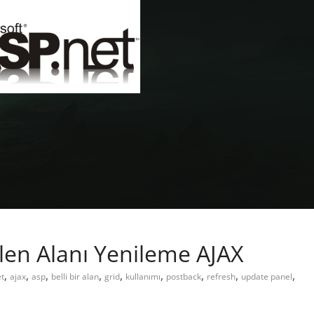
len Alanı Yenileme AJAX
,
,
,
,
,
,
,
,
,
et
ajax
asp
belli bir alan
grid
kullanımı
postback
refresh
update panel