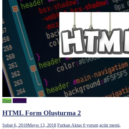
Html
Yazılım
HTML Form Oluşturma 2
Şubat 6, 2018
Mayıs 13, 2018
Furkan Aktaş
0 yorum
açılır menü
,