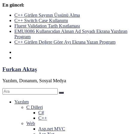
Skip
En güncel:
to
C++ Girilen Sayının Üssünü Alma
content
C++ Switch Case Kullanımı
Fluent Validation Tarih Kısıtlaması
EMU8086 Kullanıcıdan Alınan Ad Soyadı Ekrana Yazdıran
Program
C++ Girilen Değere Göre Ayı Ekrana Yazan Program
Furkan Aktaş
Yazılım, Donanım, Sosyal Medya
Yazılım
C Dilleri
C#
C++
Web
Asp.net MVC