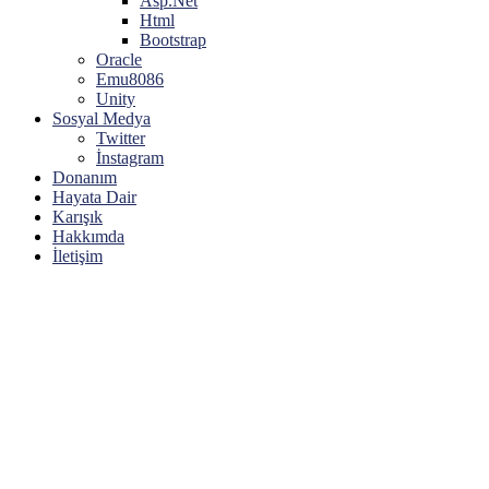
Asp.Net
Html
Bootstrap
Oracle
Emu8086
Unity
Sosyal Medya
Twitter
İnstagram
Donanım
Hayata Dair
Karışık
Hakkımda
İletişim