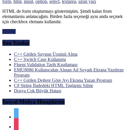
form
,
html
,
input
,
option
,
select
,
textarea
,
uzun yazı
HTML de form oluşturmayı göstermiştim. Şimdi kalan from
elemanlarını anlatacağım. Birden fazla seçeneği aynı anda seçmek
için checkbox elemanı kullanılır.
Devam
Son Yazılar
C++ Girilen Sayının Üssünü Alma
C++ Switch Case Kullanımı
Fluent Validation Tarih Kısıtlaması
EMU8086 Kullanıcıdan Alınan Ad Soyadı Ekrana Yazdıran
Program
C++ Girilen Değere Göre Ayı Ekrana Yazan Program
C# String İfadedeki HTML Taglarını Silme
Dosya Çok Büyük Hatası
Sosyal Medya Hesaplarım
twitter
instagram